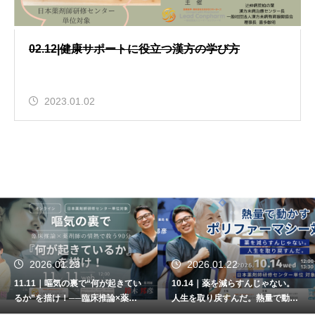
02.12|健康サポートに役立つ漢方の学び方
2023.01.02
2026.01.23
2026.01.22
11.11｜嘔気の裏で“何が起きてい
10.14｜薬を減らすんじゃない。
るか”を描け！──臨床推論×薬剤
人生を取り戻すんだ。熱量で動か
師の情熱で救う90分
すポリファーマシー対策