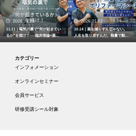
2026.01.23
2026.01.22
11.11｜嘔気の裏で“何が起きてい
10.14｜薬を減らすんじゃない。
るか”を描け！──臨床推論×薬剤
人生を取り戻すんだ。熱量で動か
師の情熱で救う90分
すポリファーマシー対策
カテゴリー
インフォメーション
オンラインセミナー
会員サービス
研修受講シール対象