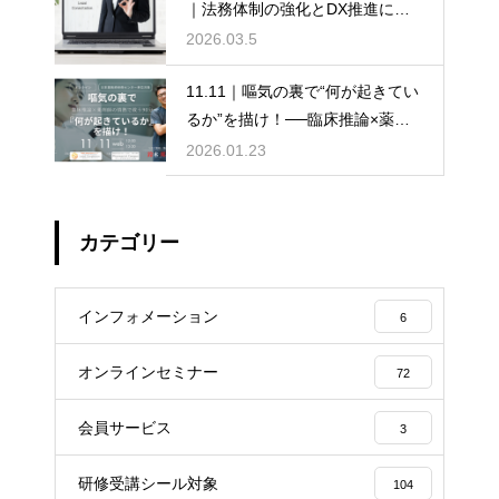
｜法務体制の強化とDX推進に向
けて
2026.03.5
11.11｜嘔気の裏で“何が起きてい
るか”を描け！──臨床推論×薬剤
師の情熱で救う90分
2026.01.23
カテゴリー
インフォメーション
6
オンラインセミナー
72
会員サービス
3
研修受講シール対象
104