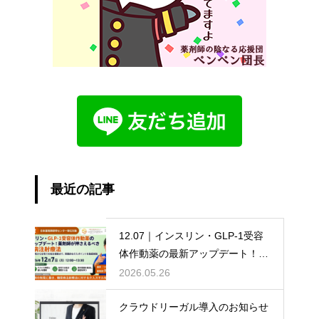
最近の記事
12.07｜インスリン・GLP-1受容
体作動薬の最新アップデート！薬
剤師が押さえるべき糖尿病注射療
2026.05.26
法
クラウドリーガル導入のお知らせ