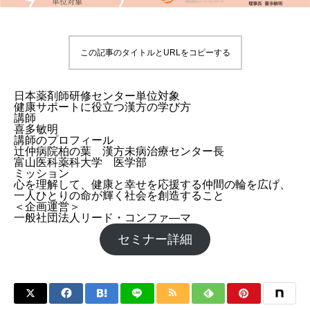
この記事のタイトルとURLをコピーする
日本薬剤師研修センター単位対象
健康サポートに役立つ漢方の学び方
講師
喜多敏明
講師のプロフィール
辻仲病院柏の葉 漢方未病治療センター長
富山医科薬科大学 医学部
ミッション
心を理解して、健康と幸せを応援する仲間の輪を広げ、
一人ひとりの命が輝く社会を創造すること
＜企画運営＞
一般社団法人リード・コンファ―マ
セミナー詳細