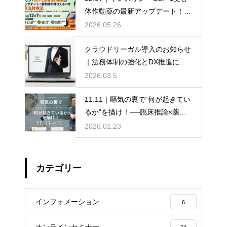
体作動薬の最新アップデート！薬
剤師が押さえるべき糖尿病注射療
2026.05.26
法
クラウドリーガル導入のお知らせ
｜法務体制の強化とDX推進に向
けて
2026.03.5
11.11｜嘔気の裏で“何が起きてい
るか”を描け！──臨床推論×薬剤
師の情熱で救う90分
2026.01.23
カテゴリー
インフォメーション
6