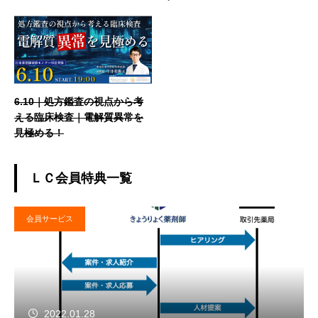
6.10｜処方鑑査の視点から考
える臨床検査｜電解質異常を
見極める！
ＬＣ会員特典一覧
会員サービス
2022.01.28