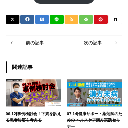
前の記事
次の記事
関連記事
06.12|事例検討会！下痢を訴え
07.14|健康サポート薬剤師のた
る患者対応を考える
めの ヘルスケア漢方実践セミ
ナー