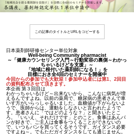
この記事のタイトルとURLをコピーする
日本薬剤師研修センター単位対象
Well-being Community pharmacist
～「健康カウンセリング入門～行動変容の裏側～わかっ
ちゃいるけどを支援」～
「地域に根付いた薬剤師になる！」を
目標におき全4回のセミナーを開催中
今回からの参加でも大歓迎！参加申込者には第1、2回目
の資料配布させて頂きます。
本企画 第３回目は
わかっちゃいるけど～出来ないから、こんなに病気が増
えるんですよね。以前の薬局で、糖尿病の患者さんで車
いす方がいらっしゃるいました。血糖値が下がらないよ
うで、医師からは、運動をしなさいと言われたようで
す。患者さんに「ではどのような？」と聞きいたとこ
ろ。「いいえ、それだけです」とのこと。食事はあんパ
ンが好きで、ご主人は食事をつくることができないの
で、いつもパンを買ってくるそうです。ガイダンス必要
ですよね～。でもただガイダンスをしても通じません。