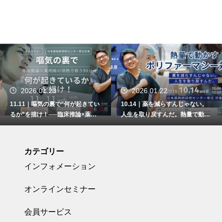
2026.01.22
2026.01.22
てい
10.14｜薬を減らすんじゃない。
09.12｜授乳と薬”基本のキ！
剤
人生を取り戻すんだ。熱量で動か
「授乳中って、薬は飲めない
すポリファーマシー対策
の？」その不安に寄り添うた
に〜
カテゴリー
インフォメーション
オンラインセミナー
会員サービス