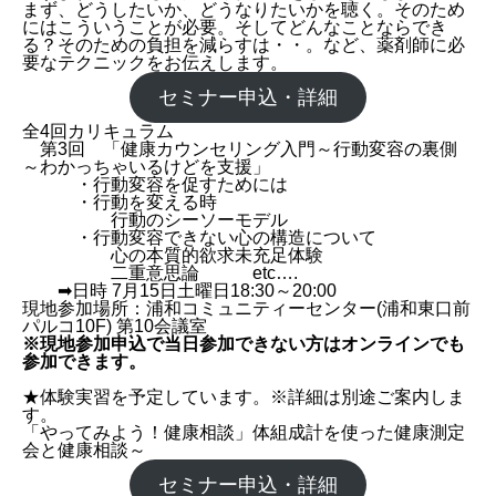
まず、どうしたいか、どうなりたいかを聴く。そのため
にはこういうことが必要。そしてどんなことならでき
る？そのための負担を減らすは・・。など、薬剤師に必
要なテクニックをお伝えします。
セミナー申込・詳細
全4回カリキュラム
第3回 「健康カウンセリング入門～行動変容の裏側
～わかっちゃいるけどを支援」
・行動変容を促すためには
・行動を変える時
行動のシーソーモデル
・行動変容できない心の構造について
心の本質的欲求未充足体験
二重意思論 etc….
➡日時 7月15日土曜日18:30～20:00
現地参加場所：浦和コミュニティーセンター(浦和東口前
パルコ10F) 第10会議室
※現地参加申込で当日参加できない方はオンラインでも
参加できます。
★体験実習を予定しています。※詳細は別途ご案内しま
す。
「やってみよう！健康相談」体組成計を使った健康測定
会と健康相談～
セミナー申込・詳細