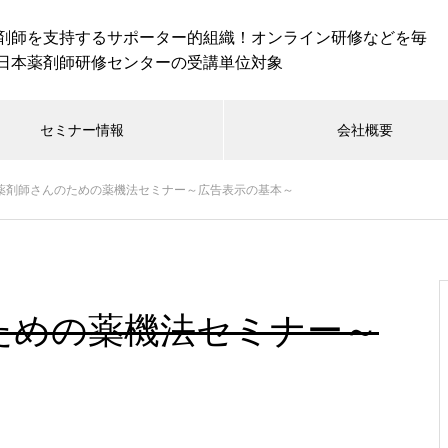
剤師を支持するサポーター的組織！オンライン研修などを毎
日本薬剤師研修センターの受講単位対象
セミナー情報
会社概要
新着セミナー情報
16|薬剤師さんのための薬機法セミナー～広告表示の基本～
ラインセミナー
オンラインセミナー
026.01.22
2026.01.22
んのための薬機法セミナー～
.14｜薬を減らすんじゃない。人
09.12｜授乳と薬”基本のキ！
取り戻すんだ。熱量で動かす
「授乳中って、薬は飲めない
ファーマシー対策
の？」その不安に寄り添うた
に〜
セミナー受け放題「ＬＣ会員」が断然おトク！