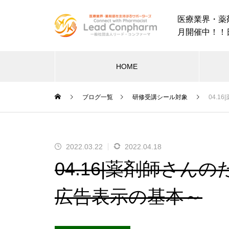
医療業界・薬
月開催中！！
HOME
ブログ一覧
研修受講シール対象
04.
オンラインセミナー
オン
2022.03.22
2022.04.18
2026.01.23
2
04.16|薬剤師さ
P-1受容体
11.11｜嘔気の裏で“何が起きてい
10
ト！薬剤
るか”を描け！──臨床推論×薬剤師
生を
広告表示の基本～
注射療法
の情熱で救う90分
ポリ