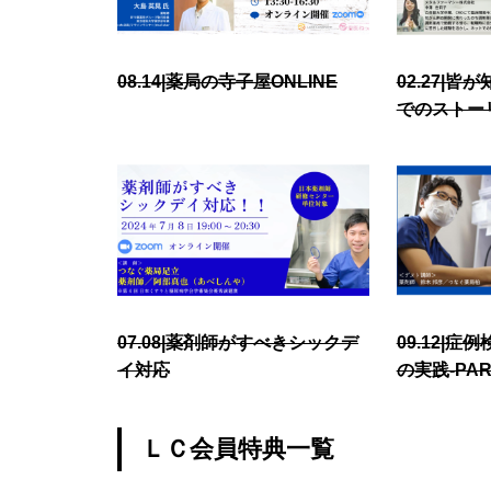
08.14|薬局の寺子屋ONLINE
02.27|
でのストー
07.08|薬剤師がすべきシックデ
09.12|
イ対応
の実践-PART
ＬＣ会員特典一覧