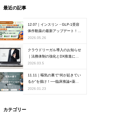
最近の記事
12.07｜インスリン・GLP-1受容
体作動薬の最新アップデート！薬
剤師が押さえるべき糖尿病注射療
2026.05.26
法
クラウドリーガル導入のお知らせ
｜法務体制の強化とDX推進に向
けて
2026.03.5
11.11｜嘔気の裏で“何が起きてい
るか”を描け！──臨床推論×薬剤
師の情熱で救う90分
2026.01.23
カテゴリー