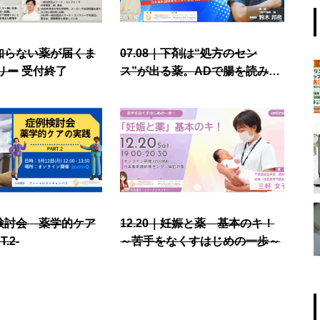
皆が知らない薬が届くま
07.08｜下剤は“処方のセン
リー
受付終了
ス”が出る薬。ADで腸を読み、
治療をデザインする薬剤師へ
症例検討会 薬学的ケア
12.20｜妊娠と薬 基本のキ！
.2-
～苦手をなくすはじめの一歩～