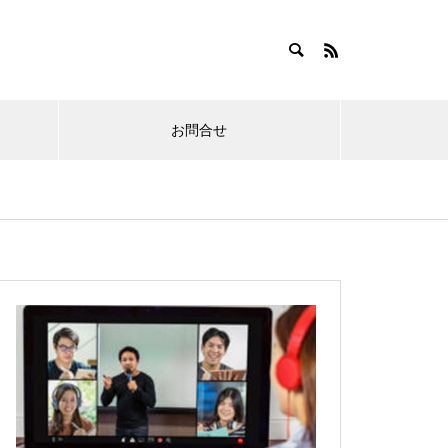
お問合せ
オンラインセミナー
オンライ
2026.01.22
2026
”〜
09.07｜最前線 2026：糖尿病薬物
08.12
療法の完全アップデート
分。生活
め
るパーキ