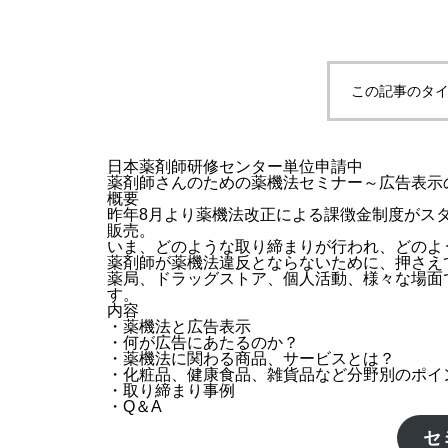
この記事のタイ
日本薬剤師研修センター単位申請中
薬剤師さんのための薬機法セミナー～広告表示
概要
昨年8月より薬機法改正による課徴金制度がス
販売。
いま、どのような取り締まりが行われ、どのよ
薬剤師が薬機法違反とならないために、押さえ
薬局、ドラッグストア、個人活動、様々な場面
す。
内容
・薬機法と広告表示
・何が広告にあたるのか？
・薬機法に関わる商品、サービスとは？
・化粧品、健康食品、雑貨品など分野別のポイ
・取り締まり事例
・Q＆A
セ