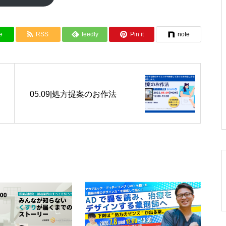
e
RSS
feedly
Pin it
note
05.09|処方提案のお作法