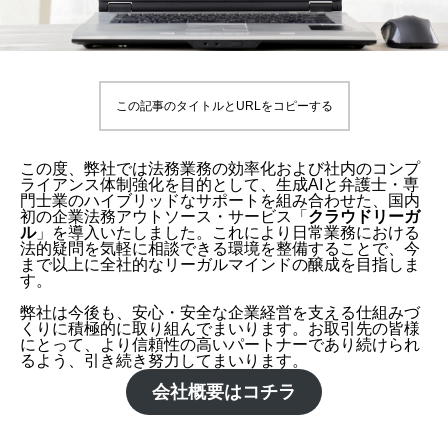
この記事のタイトルとURLをコピーする
この度、弊社では法務業務の効率化および社内のコンプ
ライアンス体制強化を目的として、生成AIと弁護士・専
門士業のハイブリッドなサポートを組み合わせた、国内
初の企業法務アウトソース・サービス「
クラウドリーガ
ル
」を導入いたしました。これにより日常業務における
法的疑問を気軽に相談できる環境を整備することで、今
まで以上に全社的なリーガルマインドの醸成を目指しま
す。
弊社は今後も、安心・安全な企業経営を支える仕組みづ
くりに積極的に取り組んでまいります。お取引先の皆様
にとって、より信頼性の高いパートナーであり続けられ
るよう、引き続き努力してまいります。
会社概要はコチラ