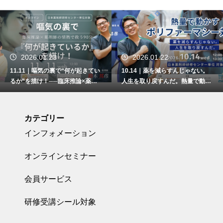
.01.23
2026.01.22
2026
｜嘔気の裏で“何が起きてい
10.14｜薬を減らすんじゃない。
09.12
描け！──臨床推論×薬剤
人生を取り戻すんだ。熱量で動か
「授乳中
で救う90分
すポリファーマシー対策
の？」そ
に〜
カテゴリー
インフォメーション
オンラインセミナー
会員サービス
研修受講シール対象