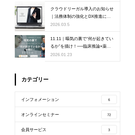
法
クラウドリーガル導入のお知らせ
｜法務体制の強化とDX推進に向
けて
2026.03.5
11.11｜嘔気の裏で“何が起きてい
るか”を描け！──臨床推論×薬剤
師の情熱で救う90分
2026.01.23
カテゴリー
インフォメーション
6
オンラインセミナー
72
会員サービス
3